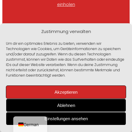
einholen
Zustimmung verwalten
Um dir ein optimales Erlebnis zu bieten, verwenden wir
Druckerei Max Götz GmbH
Technologien wie Cookies, um Geräteinformationen zu speichern
und/oder darauf zuzugreifen. Wenn du diesen Technologien
Graphische Kunstanstalt
zustimmst, können wir Daten wie das Surfverhalten oder eindeutige
IDs auf dieser Website verarbeiten. Wenn du deine Zustimmung
nicht erteilst oder zurückziehst, können bestimmte Merkmale und
Laufamholzstraße 124
Funktionen beeinträchtigt werden.
90482 Nürnberg
Deutschland
Akzeptieren
Ablehnen
English
Einstellungen ansehen
German